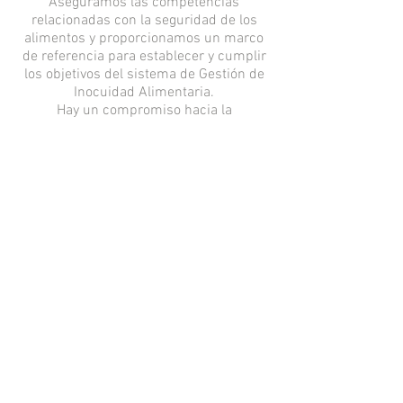
Aseguramos las competencias
relacionadas con la seguridad de los
alimentos y proporcionamos un marco
de referencia para establecer y cumplir
los objetivos del sistema de Gestión de
Inocuidad Alimentaria.
Hay un compromiso hacia la
comunicación efectiva tanto dentro de la
organización como fuera de ella,
garantizando; un intercambio de
información viable en toda la cadena
que lleva los diferentes productos hasta
nuestros consumidores finales.
Contamos con el cumplimiento legal y
reglamentario que establece el sector
alimenticio dando tranquilidad y
confianza a nuestros clientes.
Aseguramos las competencias de los
colaboradores relacionadas con la
inocuidad de los alimentos".